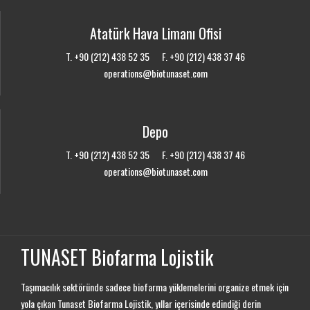
Atatürk Hava Limanı Ofisi
T. +90 (212) 438 52 35 F. +90 (212) 438 37 46
operations@biotunaset.com
Depo
T. +90 (212) 438 52 35 F. +90 (212) 438 37 46
operations@biotunaset.com
TUNASET Biofarma Lojistik
Taşımacılık sektöründe sadece biofarma yüklemelerini organize etmek için
yola çıkan Tunaset Biofarma Lojistik, yıllar içerisinde edindiği derin