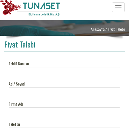
Toggle
navigat
Anasayfa
/ Fiyat Talebi
Fiyat Talebi
Teklif Konusu
Ad / Soyad
Firma Adı
Telefon