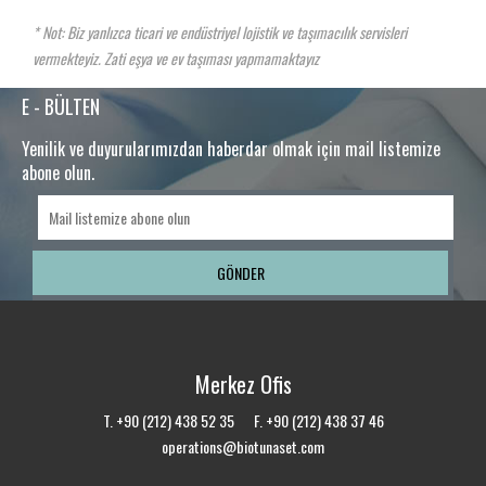
* Not: Biz yanlızca ticari ve endüstriyel lojistik ve taşımacılık servisleri
vermekteyiz. Zati eşya ve ev taşıması yapmamaktayız
E - BÜLTEN
Yenilik ve duyurularımızdan haberdar olmak için mail listemize
abone olun.
Merkez Ofis
T. +90 (212) 438 52 35 F. +90 (212) 438 37 46
operations@biotunaset.com