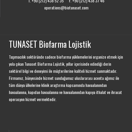
T. +90 (212) 438 52 35 F. +90 (212) 438 37 46
operations@biotunaset.com
TUNASET Biofarma Lojistik
Taşımacılık sektöründe sadece biofarma yüklemelerini organize etmek için
yola çıkan Tunaset Biofarma Lojistik, yıllar içerisinde edindiği derin
sektörel bilgi ve deneyimi ile müşterilerine kaliteli hizmet sunmaktadır.
Firmamız, bünyesinde hizmet sunduğumuz uluslararası acenta ağımız ile
tüm dünya ülkelerine klinik araştırma kapsamında havaalanından
havaalanına, kapıdan havaalanına ve havaalanından kapıya ithalat ve ihracat
operasyon hizmet vermektedir.