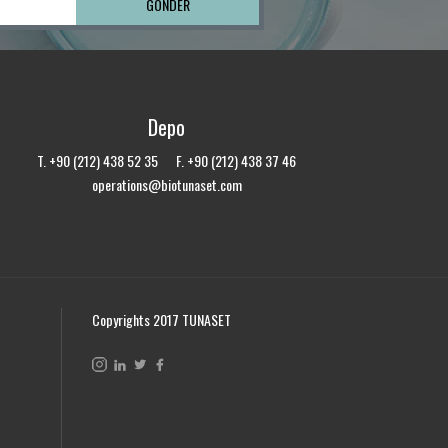
Depo
T. +90 (212) 438 52 35 F. +90 (212) 438 37 46
operations@biotunaset.com
Copyrights 2017 TUNASET