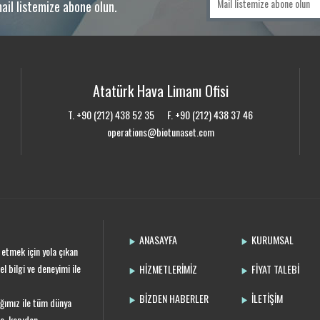
ail listemize abone olun.
Atatürk Hava Limanı Ofisi
T. +90 (212) 438 52 35 F. +90 (212) 438 37 46
operations@biotunaset.com
ANASAYFA
KURUMSAL
etmek için yola çıkan
l bilgi ve deneyimi ile
HİZMETLERİMİZ
FİYAT TALEBİ
BİZDEN HABERLER
İLETİŞİM
ğımız ile tüm dünya
na, kapıdan