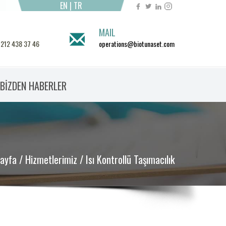
EN
|
TR
MAIL
 212 438 37 46
operations@biotunaset.com
BİZDEN HABERLER
ayfa
/
Hizmetlerimiz
/ Isı Kontrollü Taşımacılık