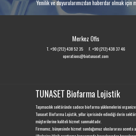
Yenilik ve duyurularımızdan haberdar olmak için m
Merkez Ofis
T. +90 (212) 438 52 35 F. +90 (212) 438 37 46
operations@biotunaset.com
TUNASET Biofarma Lojistik
Taşımacılık sektöründe sadece biofarma yüklemelerini organize 
Tunaset Biofarma Lojistik, yıllar içerisinde edindiği derin sektöre
müşterilerine kaliteli hizmet sunmaktadır.
Firmamız, bünyesinde hizmet sunduğumuz uluslararası acenta a
ülkelerine klinik araştırma kapsamında havaalanından havaalanı