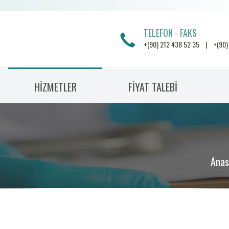
TELEFON - FAKS
+(90) 212 438 52 35 | +(90)
HİZMETLER
FİYAT TALEBİ
Anas