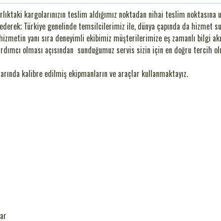
ırlıktaki kargolarınızın teslim aldığımız noktadan nihai teslim noktasına
ederek; Türkiye genelinde temsilcilerimiz ile, dünya çapında da hizmet s
zmetin yanı sıra deneyimli ekibimiz müşterilerimize eş zamanlı bilgi ak
yardımcı olması açısından sunduğumuz servis sizin için en doğru tercih o
rında kalibre edilmiş ekipmanların ve araçlar kullanmaktayız.
lar