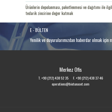
Ürünlerin depolanması, paketlenmesi ve dağıtımı ile ilgi
tedarik zincirine değer katmak
E - BÜLTEN
Yenilik ve duyurularımızdan haberdar olmak için m
Merkez Ofis
T. +90 (212) 438 52 35 F. +90 (212) 438 37 46
operations@biotunaset.com