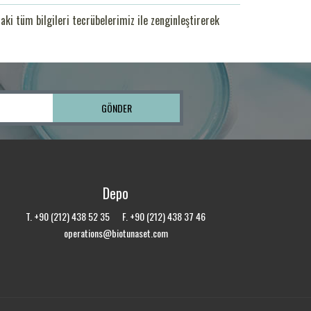
ki tüm bilgileri tecrübelerimiz ile zenginleştirerek
Depo
T. +90 (212) 438 52 35 F. +90 (212) 438 37 46
operations@biotunaset.com