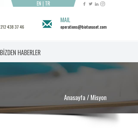
EN
|
TR
MAIL
 212 438 37 46
operations@biotunaset.com
BİZDEN HABERLER
Anasayfa
/ Misyon