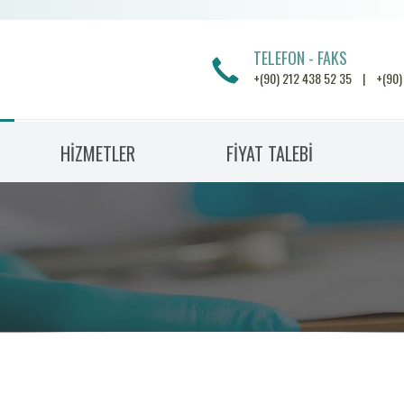
TELEFON - FAKS
+(90) 212 438 52 35 | +(90)
HİZMETLER
FİYAT TALEBİ