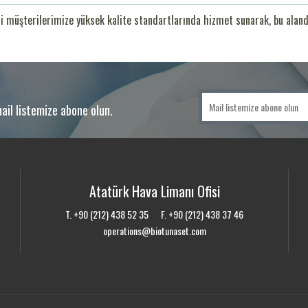
li müşterilerimize yüksek kalite standartlarında hizmet sunarak, bu alanda
ail listemize abone olun.
Atatürk Hava Limanı Ofisi
T. +90 (212) 438 52 35 F. +90 (212) 438 37 46
operations@biotunaset.com